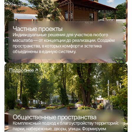
Частные проекты
Индивидуальные решения для участков любого
масштаба — от концепции до реализации. Создаём
пространства, в которых комфорт и эстетика
объединены в единую систему.
Подробнее
Общественные пространства
Комплексный подход к благоустройству территорий:
парки, набережные, дворы, улицы. Формируем