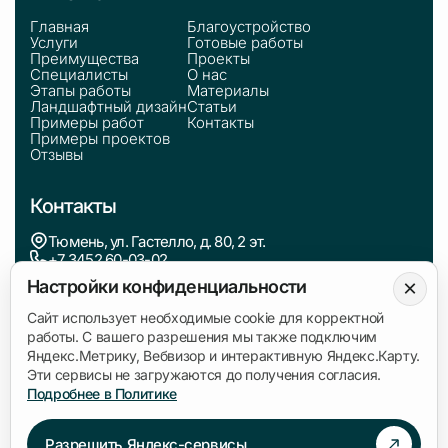
Главная
Благоустройство
Услуги
Готовые работы
Преимущества
Проекты
Специалисты
О нас
Этапы работы
Материалы
Ландшафтный дизайн
Статьи
Примеры работ
Контакты
Примеры проектов
Отзывы
Контакты
Тюмень, ул. Гастелло, д. 80, 2 эт.
+7 3452 60-03-02
zakaz@kedr.agency
×
Настройки конфиденциальности
Сайт использует необходимые cookie для корректной
Информация
работы. С вашего разрешения мы также подключим
Яндекс.Метрику, Вебвизор и интерактивную Яндекс.Карту.
Политика обработки персональных данных
Эти сервисы не загружаются до получения согласия.
Согласие на обработку данных
Подробнее в Политике
Разрешить Яндекс-сервисы
Связаться с нами