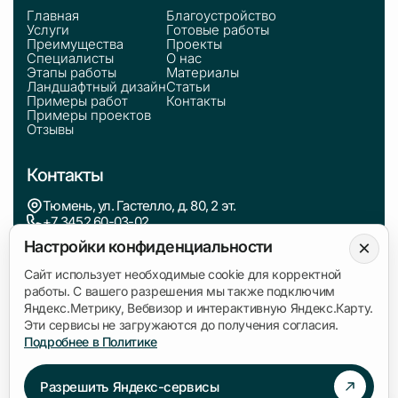
Главная
Благоустройство
Услуги
Готовые работы
Преимущества
Проекты
Специалисты
О нас
Этапы работы
Материалы
Ландшафтный дизайн
Статьи
Примеры работ
Контакты
Примеры проектов
Отзывы
Контакты
Тюмень, ул. Гастелло, д. 80, 2 эт.
+7 3452 60-03-02
zakaz@kedr.agency
×
Настройки конфиденциальности
Сайт использует необходимые cookie для корректной
Информация
работы. С вашего разрешения мы также подключим
Яндекс.Метрику, Вебвизор и интерактивную Яндекс.Карту.
Политика обработки персональных данных
Эти сервисы не загружаются до получения согласия.
Согласие на обработку данных
Подробнее в Политике
Разрешить Яндекс-сервисы
Связаться с нами