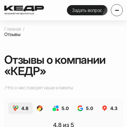
Задать вопрос
Главная
Отзывы
Отзывы о компании
«КЕДР»
/Что о нас говорят наши клиенты
4.8
5.0
5.0
4.3
4.8
из 5