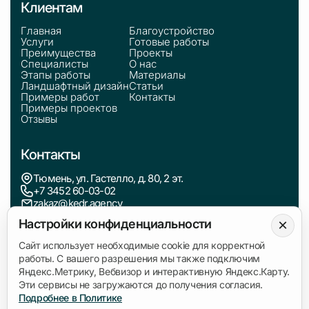
Клиентам
Главная
Благоустройство
Услуги
Готовые работы
Преимущества
Проекты
Специалисты
О нас
Этапы работы
Материалы
Ландшафтный дизайн
Статьи
Примеры работ
Контакты
Примеры проектов
Отзывы
Контакты
Тюмень, ул. Гастелло, д. 80, 2 эт.
+7 3452 60-03-02
zakaz@kedr.agency
×
Настройки конфиденциальности
Информация
Сайт использует необходимые cookie для корректной
работы. С вашего разрешения мы также подключим
Политика обработки персональных данных
Яндекс.Метрику, Вебвизор и интерактивную Яндекс.Карту.
Согласие на обработку данных
Эти сервисы не загружаются до получения согласия.
Подробнее в Политике