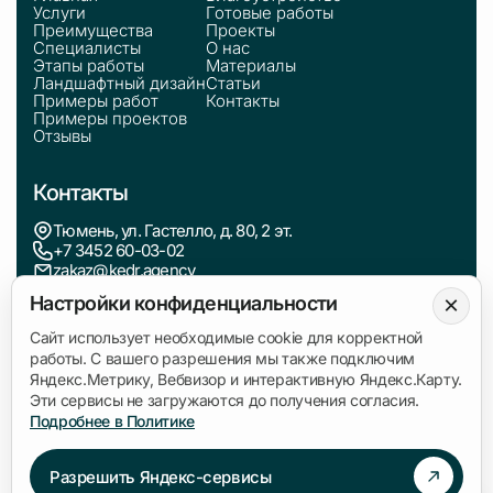
Услуги
Готовые работы
Преимущества
Проекты
Специалисты
О нас
Этапы работы
Материалы
Ландшафтный дизайн
Статьи
Примеры работ
Контакты
Примеры проектов
Отзывы
Контакты
Тюмень, ул. Гастелло, д. 80, 2 эт.
+7 3452 60-03-02
zakaz@kedr.agency
×
Настройки конфиденциальности
Информация
Сайт использует необходимые cookie для корректной
работы. С вашего разрешения мы также подключим
Политика обработки персональных данных
Яндекс.Метрику, Вебвизор и интерактивную Яндекс.Карту.
Согласие на обработку данных
Эти сервисы не загружаются до получения согласия.
Подробнее в Политике
Связаться с нами
Разрешить Яндекс-сервисы