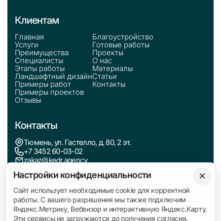
Клиентам
Главная
Благоустройство
Услуги
Готовые работы
Преимущества
Проекты
Специалисты
О нас
Этапы работы
Материалы
Ландшафтный дизайн
Статьи
Примеры работ
Контакты
Примеры проектов
Отзывы
Контакты
Тюмень, ул. Гастелло, д. 80, 2 эт.
+7 3452 60-03-02
zakaz@kedr.agency
×
Настройки конфиденциальности
Информация
Сайт использует необходимые cookie для корректной
работы. С вашего разрешения мы также подключим
Политика обработки персональных данных
Яндекс.Метрику, Вебвизор и интерактивную Яндекс.Карту.
Согласие на обработку данных
Эти сервисы не загружаются до получения согласия.