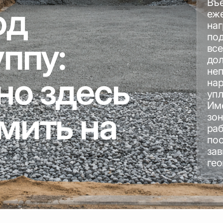
Въе
од
еж
наг
под
ппу:
все
дол
неп
но здесь
нар
упл
Име
мить на
зон
раб
пос
зав
гео