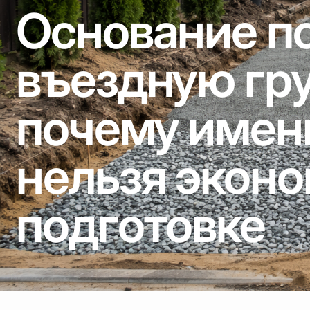
Основание п
въездную гру
почему имен
нельзя эконо
подготовке