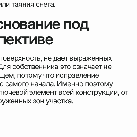
ли таяния снега.
снование под
пективе
поверхность, не дает выраженных
Для собственника это означает не
ущем, потому что исправление
 с самого начала. Именно поэтому
ключевой элемент всей конструкции, от
руженных зон участка.