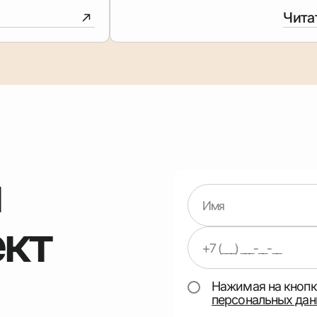
Чита
ш
ект
Нажимая на кнопку
персональных дан