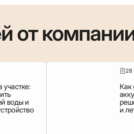
ей от компани
28
 участке:
Как 
шить
акку
й воды и
реш
устройство
и ле