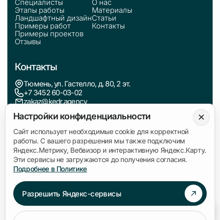
Специалисты
О нас
Этапы работы
Материалы
Ландшафтный дизайн
Статьи
Примеры работ
Контакты
Примеры проектов
Отзывы
Контакты
Тюмень, ул. Гастелло, д. 80, 2 эт.
+7 3452 60-03-02
zakaz@kedr.agency
×
Настройки конфиденциальности
Информация
Сайт использует необходимые cookie для корректной
работы. С вашего разрешения мы также подключим
Политика обработки персональных данных
Яндекс.Метрику, Вебвизор и интерактивную Яндекс.Карту.
Согласие на обработку данных
Эти сервисы не загружаются до получения согласия.
Подробнее в Политике
Связаться с нами
Разрешить Яндекс-сервисы
Написать в Telegram